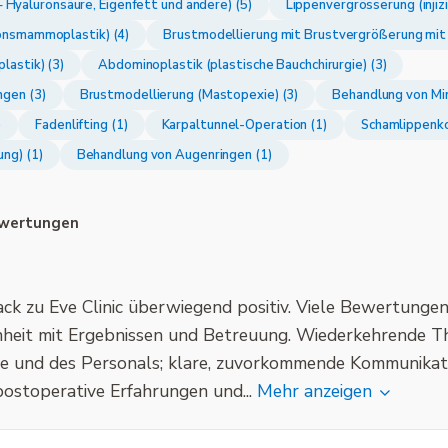
e – Hyaluronsäure, Eigenfett und andere) (5)
Lippenvergrösserung (injizi
onsmammoplastik) (4)
Brustmodellierung mit Brustvergrößerung mit 
lastik) (3)
Abdominoplastik (plastische Bauchchirurgie) (3)
gen (3)
Brustmodellierung (Mastopexie) (3)
Behandlung von Mim
)
Fadenlifting (1)
Karpaltunnel-Operation (1)
Schamlippenko
ng) (1)
Behandlung von Augenringen (1)
wertungen
ack zu Eve Clinic überwiegend positiv. Viele Bewertunge
nheit mit Ergebnissen und Betreuung. Wiederkehrende Th
e und des Personals; klare, zuvorkommende Kommunikati
postoperative Erfahrungen und...
Mehr anzeigen