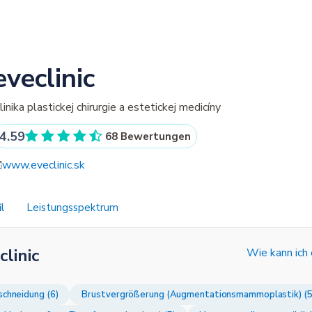
eveclinic
linika plastickej chirurgie a estetickej medicíny
4.59
68 Bewertungen
www.eveclinic.sk
l
Leistungsspektrum
linic
Wie kann ich
chneidung (6)
Brustvergrößerung (Augmentationsmammoplastik) (5