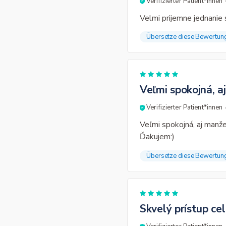
Verifizierter Patient*innen
Velmi prijemne jednanie
Übersetze diese Bewertun
Veľmi spokojná, aj
Verifizierter Patient*innen
Veľmi spokojná, aj manže
Ďakujem:)
Übersetze diese Bewertun
Skvelý prístup ce