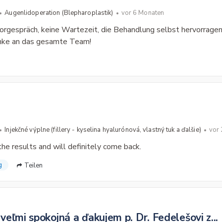
Augenlidoperation (Blepharoplastik)
vor 6 Monaten
orgespräch, keine Wartezeit, die Behandlung selbst hervorragen
anke an das gesamte Team!
Injekčné výplne (fillery - kyselina hyalurónová, vlastný tuk a ďalšie)
vor
the results and will definitely come back.
g
Teilen
eľmi spokojná a ďakujem p. Dr. Fedelešovi z...