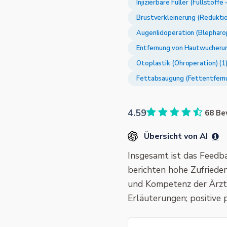
Injizierbare Füller (Füllstoff
Brustverkleinerung (Redukti
Augenlidoperation (Blepharop
Entfernung von Hautwucherun
Otoplastik (Ohroperation) (1
Fettabsaugung (Fettentfernu
4.59
68 Be
Übersicht von AI
Insgesamt ist das Feedb
berichten hohe Zufriede
und Kompetenz der Ärzt
Erläuterungen; positive 