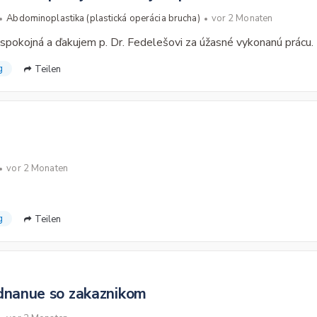
Abdominoplastika (plastická operácia brucha)
vor 2 Monaten
pokojná a ďakujem p. Dr. Fedelešovi za úžasné vykonanú prácu.
g
Teilen
vor 2 Monaten
g
Teilen
ednanue so zakaznikom