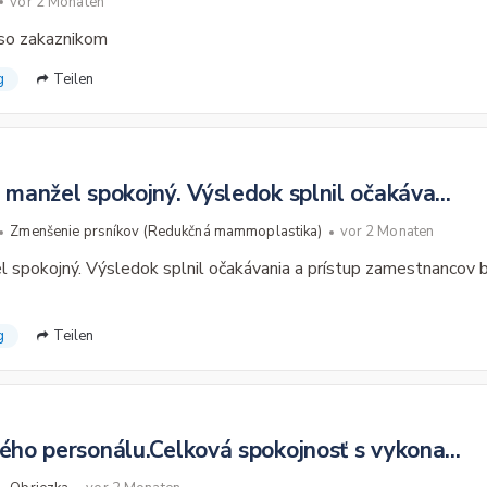
vor 2 Monaten
 so zakaznikom
g
Teilen
 manžel spokojný. Výsledok splnil očakáva...
Zmenšenie prsníkov (Redukčná mammoplastika)
vor 2 Monaten
l spokojný. Výsledok splnil očakávania a prístup zamestnancov bo
g
Teilen
lého personálu.Celková spokojnosť s vykona...