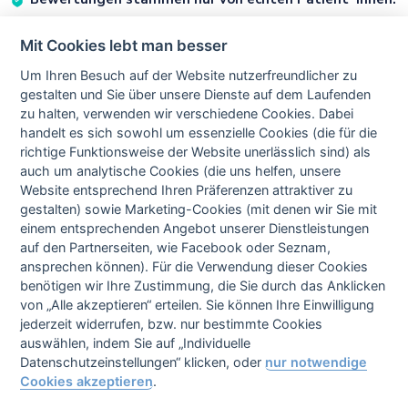
Mit Cookies lebt man besser
Um Ihren Besuch auf der Website nutzerfreundlicher zu
Vorherige
Nächste
gestalten und Sie über unsere Dienste auf dem Laufenden
Bewertung
Bewertung
zu halten, verwenden wir verschiedene Cookies. Dabei
handelt es sich sowohl um essenzielle Cookies (die für die
richtige Funktionsweise der Website unerlässlich sind) als
Alle Bewertungen zum Eingriff Behandlung von Mimikfalten
auch um analytische Cookies (die uns helfen, unsere
mit Injektionen anzeigen
Website entsprechend Ihren Präferenzen attraktiver zu
gestalten) sowie Marketing-Cookies (mit denen wir Sie mit
einem entsprechenden Angebot unserer Dienstleistungen
auf den Partnerseiten, wie Facebook oder Seznam,
Datenschutzerklärung
ansprechen können). Für die Verwendung dieser Cookies
AGB
benötigen wir Ihre Zustimmung, die Sie durch das Anklicken
Cookie-Einstellungen
Impressum
von „Alle akzeptieren“ erteilen. Sie können Ihre Einwilligung
jederzeit widerrufen, bzw. nur bestimmte Cookies
auswählen, indem Sie auf „Individuelle
Datenschutzeinstellungen“ klicken, oder
nur notwendige
mExpe CZ
mExpe SK
mExpe DE
mExpe EN
Cookies akzeptieren
.