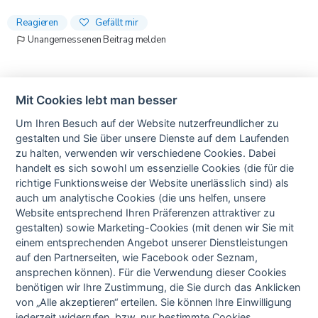
Reagieren
Gefällt mir
Unangemessenen Beitrag melden
Mit Cookies lebt man besser
Bewertungen stammen nur von echten Patient*innen.
Um Ihren Besuch auf der Website nutzerfreundlicher zu
gestalten und Sie über unsere Dienste auf dem Laufenden
zu halten, verwenden wir verschiedene Cookies. Dabei
handelt es sich sowohl um essenzielle Cookies (die für die
Vorherige
Nächste
richtige Funktionsweise der Website unerlässlich sind) als
Bewertung
Bewertung
auch um analytische Cookies (die uns helfen, unsere
Website entsprechend Ihren Präferenzen attraktiver zu
gestalten) sowie Marketing-Cookies (mit denen wir Sie mit
einem entsprechenden Angebot unserer Dienstleistungen
auf den Partnerseiten, wie Facebook oder Seznam,
Datenschutzerklärung
ansprechen können). Für die Verwendung dieser Cookies
AGB
benötigen wir Ihre Zustimmung, die Sie durch das Anklicken
Cookie-Einstellungen
Impressum
von „Alle akzeptieren“ erteilen. Sie können Ihre Einwilligung
jederzeit widerrufen, bzw. nur bestimmte Cookies